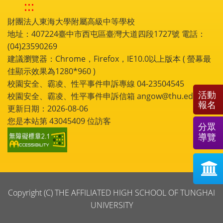
:::
財團法人東海大學附屬高級中等學校
地址：407224臺中市西屯區臺灣大道四段1727號 電話：
(04)23590269
建議瀏覽器：Chrome，Firefox，IE10.0以上版本 ( 螢幕最
佳顯示效果為1280*960 )
校園安全、霸凌、性平事件申訴專線 04-23504545
活動
校園安全、霸凌、性平事件申訴信箱 angow@thu.edu.tw
報名
更新日期：2026-08-06
您是本站第
43045409
位訪客
分眾
導覽
Copyright (C) THE AFFILIATED HIGH SCHOOL OF TUNGHAI
UNIVERSITY