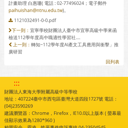
計畫助理 白惠珊( 電話 : 02-77496024；電子郵件
paihuishan@ntnu.edu.tw
)。
1121032491-0-0.pdf
宜寧學校財團法人臺中市宜寧高級中學來函
下一則：
檢送112學年度高中職適性學習社....
轉知~112學年度AI產文工具應用與衝擊」推
上一則：
廣研習
回列表
:::
財團法人東海大學附屬高級中等學校
地址：407224臺中市西屯區臺灣大道四段1727號 電話：
(04)23590269
建議瀏覽器：Chrome，Firefox，IE10.0以上版本 ( 螢幕最
佳顯示效果為1280*960 )
校園安全、霸凌、性平事件申訴專線 04-23504545