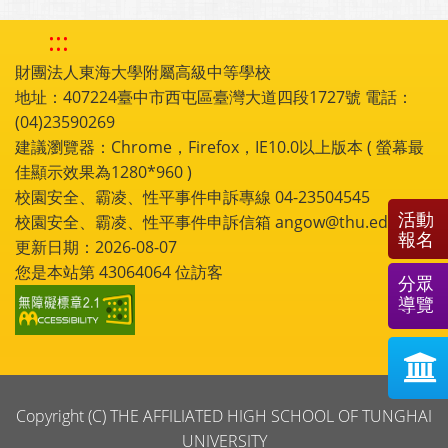
:::
財團法人東海大學附屬高級中等學校
地址：407224臺中市西屯區臺灣大道四段1727號 電話：
(04)23590269
建議瀏覽器：Chrome，Firefox，IE10.0以上版本 ( 螢幕最
佳顯示效果為1280*960 )
校園安全、霸凌、性平事件申訴專線 04-23504545
活動
校園安全、霸凌、性平事件申訴信箱 angow@thu.edu.tw
報名
更新日期：2026-08-07
您是本站第
43064064
位訪客
分眾
導覽
Copyright (C) THE AFFILIATED HIGH SCHOOL OF TUNGHAI
UNIVERSITY