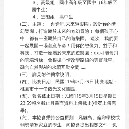
３、高級組：國小高年級至國中（6年級至
國中生）
４、進階組：高中生
(二)、主題：「創造吧!未來遊樂園」設計你的夢
幻樂園，打造屬於未來的奇幻冒險！ 每個孩子心
中，都有一座屬於自己的遊樂園。 這次，我們要
一起展開一場創意革命！用你的想像力、雙手和
科技，打造一座屬於未來的遊樂園：ex.可能會飛
的雲端滑梯、會根據心情改變路線的雲霄飛車、
融合自然與AI的永續互動空間......
(三)，詳見附件簡章說明。
(四)、比賽日期：民國115年3月29日 比賽地點：
桃園市十一份觀光文化園區。
(五)、報名截止日期：民國115年3月15日星期日
23:59報名截止且書面資料上傳截止(檔案上傳完
畢)。
(六)、本協會秉持公益原則，凡離島、偏鄉學校或
弱勢清寒家庭的學生，向協會提出相關文件，免