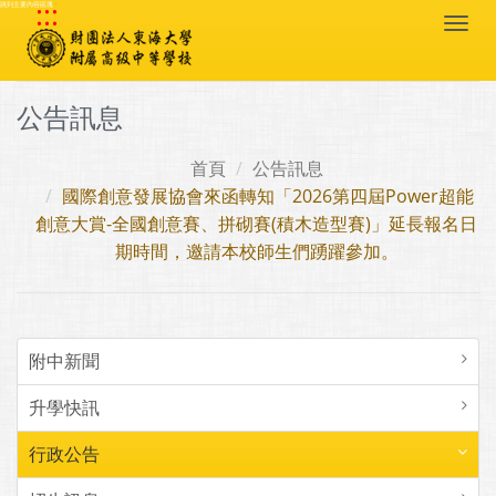
:::
跳到主要內容區塊
Togg
navi
公告訊息
首頁
公告訊息
國際創意發展協會來函轉知「2026第四屆Power超能
創意大賞-全國創意賽、拼砌賽(積木造型賽)」延長報名日
期時間，邀請本校師生們踴躍參加。
附中新聞
升學快訊
行政公告