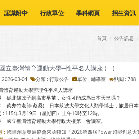
認識附中
行政單位
學科網頁
招生資訊
首頁
公告訊息
國立臺灣體育運動大學─性平名人講座 (一)
 2026-03-04
分類 : 行政公告
單位 : 輔導室
點閱 : 788
灣體育運動大學辦理性平名人講座
主題：從北條政子到高市早苗，女性可能成為日本天皇嗎？
講師：蔡亦竹老師(蔡桑)，日本筑波大學文化人類學博士，旅居日
間 : 115年3月19日（星期四）上午10時至12時。
地點：國立臺灣體育運動大學行政大樓第一會議室。
國際創意發展協會來函轉知「2026第四屆Power超能創意大賞-
則：