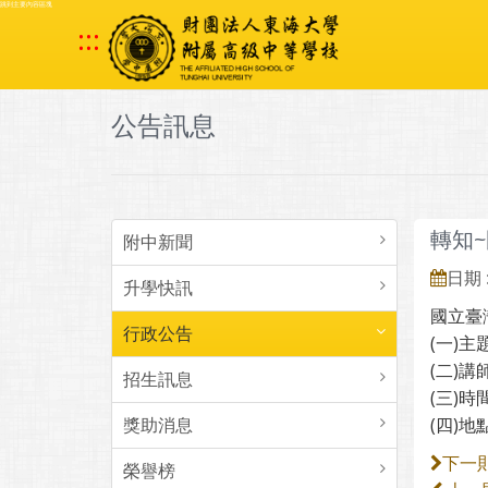
跳到主要內容區塊
:::
公告訊息
轉知~
附中新聞
日期 :
升學快訊
國立臺
行政公告
(一)
(二)
招生訊息
(三)時
獎助消息
(四)
下一
榮譽榜