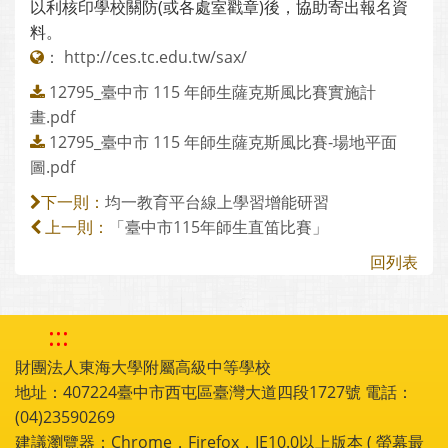
以利核印學校關防(或各處室戳章)後，協助寄出報名資
料。
：
http://ces.tc.edu.tw/sax/
12795_臺中市 115 年師生薩克斯風比賽實施計
畫.pdf
12795_臺中市 115 年師生薩克斯風比賽-場地平面
圖.pdf
均一教育平台線上學習增能研習
下一則：
「臺中市115年師生直笛比賽」
上一則：
回列表
:::
財團法人東海大學附屬高級中等學校
地址：407224臺中市西屯區臺灣大道四段1727號 電話：
(04)23590269
建議瀏覽器：Chrome，Firefox，IE10.0以上版本 ( 螢幕最