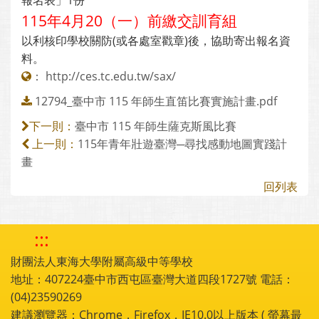
報名表」1份
115年4月20（一）前繳交訓育組
以利核印學校關防(或各處室戳章)後，協助寄出報名資
料。
：
http://ces.tc.edu.tw/sax/
12794_臺中市 115 年師生直笛比賽實施計畫.pdf
臺中市 115 年師生薩克斯風比賽
下一則：
115年青年壯遊臺灣─尋找感動地圖實踐計
上一則：
畫
回列表
:::
財團法人東海大學附屬高級中等學校
地址：407224臺中市西屯區臺灣大道四段1727號 電話：
(04)23590269
建議瀏覽器：Chrome，Firefox，IE10.0以上版本 ( 螢幕最