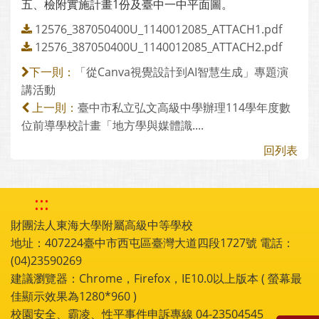
五、檢附實施計畫1份及臺中一中平面圖。
12576_387050400U_1140012085_ATTACH1.pdf
12576_387050400U_1140012085_ATTACH2.pdf
「從Canva視覺設計到AI智慧生成」專題演
下一則：
講活動
臺中市私立弘文高級中學辦理114學年度數
上一則：
位前導學校計畫「地方學與媒體識....
回列表
:::
財團法人東海大學附屬高級中等學校
地址：407224臺中市西屯區臺灣大道四段1727號 電話：
(04)23590269
建議瀏覽器：Chrome，Firefox，IE10.0以上版本 ( 螢幕最
佳顯示效果為1280*960 )
校園安全、霸凌、性平事件申訴專線 04-23504545