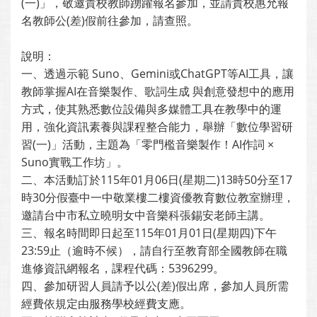
(一)」，敬邀貴校教師踴躍報名參加，並請貴校惠允報
名教師公(差)假前往參加，請查照。
說明：
一、透過示範 Suno、Gemini或ChatGPT等AI工具，讓
教師掌握AI在音樂製作、歌詞生成 與創意發想中的應用
方式，使其熟悉數位設備與多媒體工具在教學中的運
用，強化資訊素養與課程整合能力，舉辦「數位學習研
習(一)」活動，主題為「零門檻音樂製作！AI作詞 ×
Suno實戰工作坊」。
二、本活動訂於115年01月06日(星期二)13時50分至17
時30分假臺中一中敬業樓二樓資優教育數位教室辦理，
邀請台中市私立曉明女中音樂科張錫安老師主講。
三、報名時間即日起至115年01月01日(星期四)下午
23:59止（逾時不候），請自行至教育部全國教師在職
進修資訊網報名，課程代碼：5396299。
四、參加研習人員請予以公(差)假出席，參加人員所需
經費依規定由服務學校經費支應。