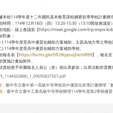
據本校114學年度十二年國民基本教育課程綱要前導學校計畫辦
時間：114年12月18日（四）13:20-15:30（13:10開放會議室
點：線上會議室【https://meet.google.com/trp-mqvx-k
加對象：
(一) 114學年度受高中優質化輔助方案補助，主題為地方學之學
(二) 114學年度受高中優質化輔助方案補助學校。
動報名表【
https://forms.gle/DfG9KppoqDxrbf899
】，報名至
動實施計畫如附件。
請貴校惠予所屬報名人員公（差）假出席參加；出席活動所需費
75_114A503880_1_09095837507.pdf
臺中市立臺中第一高級中等學校高中優質化前導計畫辦理「數位學
則：
臺中市立臺中工業高級中等學校辦理114學年度第2學期優質化職
則：