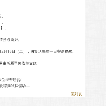
理。
）。
nb】。
校請務必薦派。
12月16日（二），將於活動前一日寄送提醒。
用由所屬單位依規支應。
習研習(....
涯試探體驗....
回列表