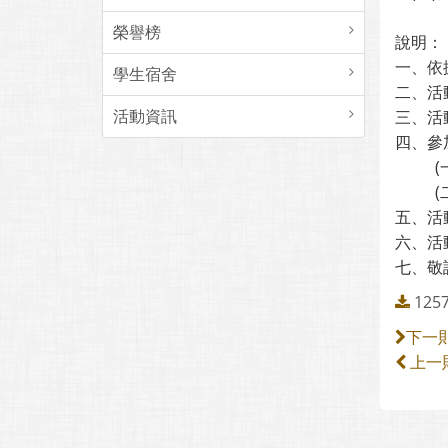
榮譽榜
說明：
一、依
學生宿舍
二、活動
活動資訊
三、活動地
四、參
五、活
六、活
七、敬
125
下一
上一