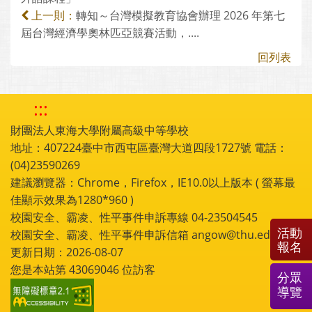
轉知～台灣模擬教育協會辦理 2026 年第七
上一則：
屆台灣經濟學奧林匹亞競賽活動，....
回列表
:::
財團法人東海大學附屬高級中等學校
地址：407224臺中市西屯區臺灣大道四段1727號 電話：
(04)23590269
建議瀏覽器：Chrome，Firefox，IE10.0以上版本 ( 螢幕最
佳顯示效果為1280*960 )
校園安全、霸凌、性平事件申訴專線 04-23504545
活動
校園安全、霸凌、性平事件申訴信箱 angow@thu.edu.tw
報名
更新日期：2026-08-07
您是本站第
43069046
位訪客
分眾
導覽