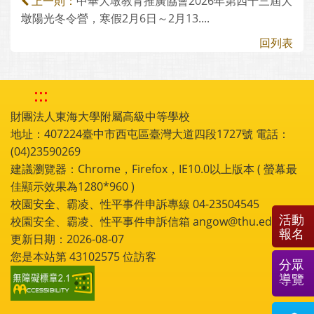
中華大墩教育推廣協會2026年第四十三屆大
上一則：
墩陽光冬令營，寒假2月6日～2月13....
回列表
:::
財團法人東海大學附屬高級中等學校
地址：407224臺中市西屯區臺灣大道四段1727號 電話：
(04)23590269
建議瀏覽器：Chrome，Firefox，IE10.0以上版本 ( 螢幕最
佳顯示效果為1280*960 )
校園安全、霸凌、性平事件申訴專線 04-23504545
活動
校園安全、霸凌、性平事件申訴信箱 angow@thu.edu.tw
報名
更新日期：2026-08-07
您是本站第
43102575
位訪客
分眾
導覽