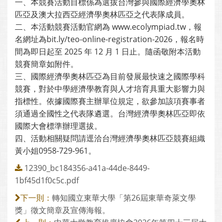
一、本競賽活動目標係為選拔台灣參與國際經濟學奧林
匹亞及澳大拉西亞經濟學奧林匹亞之代表隊成員。
二、本活動競賽活動官網為 www.ecolympiad.tw，報
名網址為bit.ly/teo-online-registration-2026，報名時
間為即日起至 2025 年 12 月 1 日止。隨函敬附本活動
競賽簡章如附件。
三、國際經濟學奧林匹亞為目前發展最快速之國際學科
競賽，對於中學經濟學教育與人才培育具重大影響力與
指標性。依據國際賽主辦單位規定，欲參加該項賽事者
須通過全國性之代表隊遴選。台灣經濟學奧林匹亞即依
國際大會標準辦理選拔。
四、活動相關疑問請逕洽台灣經濟學奧林匹亞競賽組織
黃小姐0958-729-961。
12390_bc184356-a41a-44de-8449-
1bf45d1f0c5c.pdf
轉知國立東華大學「第26屆東華奇萊文學
下一則：
獎」徵文簡章及宣傳海報。