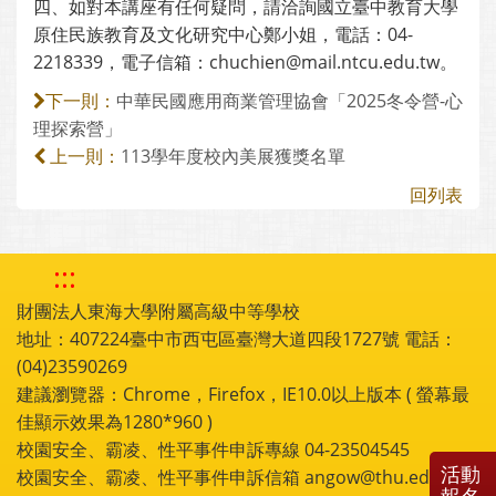
四、如對本講座有任何疑問，請洽詢國立臺中教育大學
原住民族教育及文化研究中心鄭小姐，電話：04-
2218339，電子信箱：chuchien@mail.ntcu.edu.tw。
中華民國應用商業管理協會「2025冬令營-心
下一則：
理探索營」
113學年度校內美展獲獎名單
上一則：
回列表
:::
財團法人東海大學附屬高級中等學校
地址：407224臺中市西屯區臺灣大道四段1727號 電話：
(04)23590269
建議瀏覽器：Chrome，Firefox，IE10.0以上版本 ( 螢幕最
佳顯示效果為1280*960 )
校園安全、霸凌、性平事件申訴專線 04-23504545
活動
校園安全、霸凌、性平事件申訴信箱 angow@thu.edu.tw