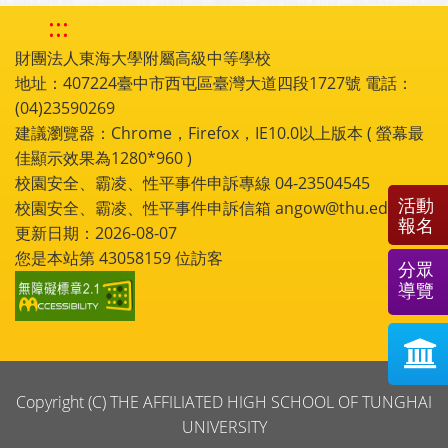
:::
財團法人東海大學附屬高級中等學校
地址：407224臺中市西屯區臺灣大道四段1727號 電話：
(04)23590269
建議瀏覽器：Chrome，Firefox，IE10.0以上版本 ( 螢幕最
佳顯示效果為1280*960 )
校園安全、霸凌、性平事件申訴專線 04-23504545
活動
校園安全、霸凌、性平事件申訴信箱 angow@thu.edu.tw
報名
更新日期：2026-08-07
您是本站第
43058159
位訪客
分眾
導覽
Copyright (C) THE AFFILIATED HIGH SCHOOL OF TUNGHAI
UNIVERSITY