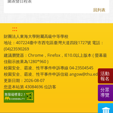
圍表暨日程表
回列表
:::
財團法人東海大學附屬高級中等學校
地址：407224臺中市西屯區臺灣大道四段1727號 電話：
(04)23590269
建議瀏覽器：Chrome，Firefox，IE10.0以上版本 ( 螢幕最
佳顯示效果為1280*960 )
校園安全、霸凌、性平事件申訴專線 04-23504545
活動
校園安全、霸凌、性平事件申訴信箱 angow@thu.edu.tw
報名
更新日期：2026-08-07
您是本站第
43084696
位訪客
分眾
導覽