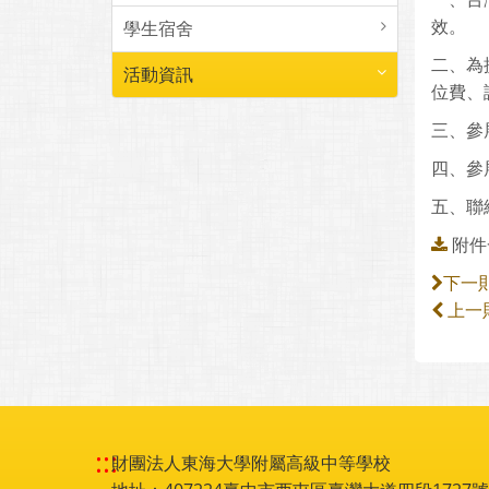
效。
學生宿舍
二、為
活動資訊
位費、
三、參展
四、參
五、聯
附件一
下一
上一
:::
財團法人東海大學附屬高級中等學校