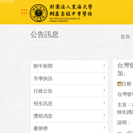
跳到主要內容區塊
:::
公告訊息
首頁
台灣
附中新聞
加。
升學快訊
日期 :
行政公告
台灣發
招生訊息
主旨：
師生踴
獎助消息
說明：
榮譽榜
一、台