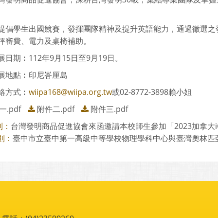
提倡學生出國競賽，發揮團隊精神及提升英語能力，通過徵選之發
評審費、電力及桌椅補助。
日期︰112年9月15日至9月19日。
展地點︰印尼峇厘島
絡方式︰
wiipa168@wiipa.org.tw
或02-8772-3898賴小姐
.pdf
附件二.pdf
附件三.pdf
台灣發明商品促進協會來函邀請本校師生參加「2023加拿大iCA
則：
臺中市立臺中第一高級中等學校物理學科中心與臺灣奧林匹亞培
則：