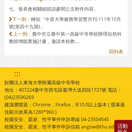
七、發表會相關細節請參閱公文附件內容。
轉知「中原大學服務學習雙月刊-111年10月
下一則：
號(第四十九期)」
臺中市立臺中第一高級中等學校辦理自然科
上一則：
教師增能實施計畫，邀請本校教....
回列表
:::
財團法人東海大學附屬高級中等學校
地址：407224臺中市西屯區臺灣大道四段1727號 電話：
(04)23590269
建議瀏覽器：Chrome，Firefox，IE10.0以上版本 ( 螢幕最
佳顯示效果為1280*960 )
校園安全、霸凌、性平事件申訴專線 04-23504545
活動
校園安全、霸凌、性平事件申訴信箱 angow@thu.edu.tw
報名