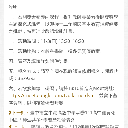
說明：
一、為開發素養導向課程，提升教師專業素養開發科學
主題探究式課程，以迎接十二年國民基本教育課程綱要
之挑戰，特辦理此教師增能計畫。
二、活動時間：11/3(四) 13:20~16:20。
三、活動地點：本校科學館一樓多元資優教室。
四、講座及講題詳如附件計畫。
五、報名方式：請至全國在職教師進修網報名，課程代
碼：3579393
六、若欲參加線上研習，請於13:10前進入Meet網址:
https://meet.google.com/tvd-kcmo-dsm
，並留下基
本資料，以利核發研習時數。
臺中市立中港高級中學承辦111高中優質化
下一則：
中區「師生共琴~學習歷程發表會....
轉知～教育部辦理「112年第1次閩南語語言
上一則：