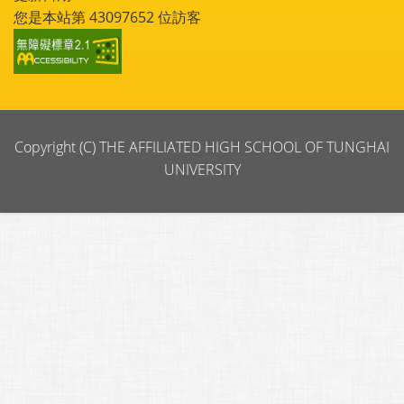
您是本站第
43097652
位訪客
Copyright (C) THE AFFILIATED HIGH SCHOOL OF TUNGHAI
UNIVERSITY