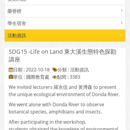
榮譽榜
學生宿舍
活動資訊
SDG15 -Life on Land 東大溪生態特色探勘
講座
日期 : 2022-10-18
分類 : 活動資訊
單位 : 國際教育處
點閱 : 3383
We invited lecturers 羅永信 and 黃博森 to present
the unique ecological environment of Donda River.
We went alone with Donda River to observe
botanical species, amphibians and insects.
After participating in the workshop,
students obtained the knowlege of environmental