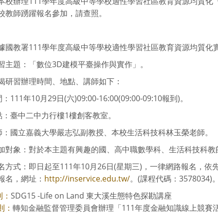
本校辦理111學年度高級中等學校適性學習社區教育資源均質化
校教師踴躍報名參加，請查照。
據國教署111學年度高級中等學校適性學習社區教育資源均質化
習主題：「數位3D建模平臺操作與實作」。
揭研習辦理時間、地點、講師如下：
：111年10月29日(六)09:00-16:00(09:00-09:10報到)。
地點：臺中二中力行樓1樓創客教室。
講師：國立嘉義大學嚴志弘副教授、本校生活科技科林玉榮老師。
加對象：對於本主題有興趣的國、高中職數學科、生活科技科教
名方式：即日起至111年10月26日(星期三)，一律網路報名
報名，網址：
http://inservice.edu.tw/
。(課程代碼：3578034)
SDG15 -Life on Land 東大溪生態特色探勘講座
則：
轉知金融監督管理委員會辦理「111年度金融知識線上競賽
則：