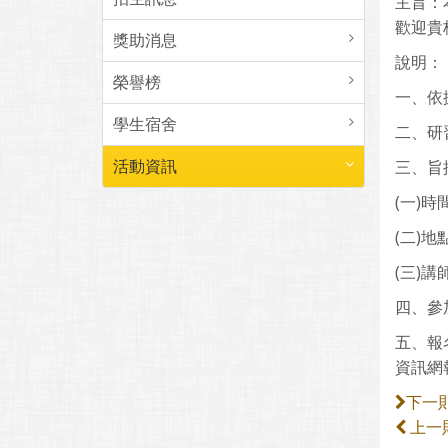
主旨：
歡迎貴
獎助消息
說明：
榮譽榜
一、依
學生宿舍
二、研
活動資訊
三、旨
(一)時間
(二)
(三)
四、參
五、報
資訊網
下一
上一