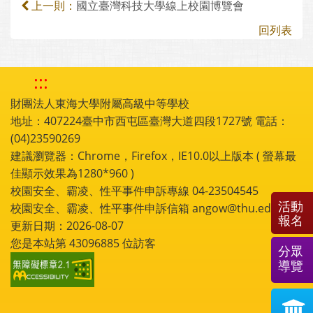
國立臺灣科技大學線上校園博覽會
上一則：
回列表
:::
財團法人東海大學附屬高級中等學校
地址：407224臺中市西屯區臺灣大道四段1727號 電話：
(04)23590269
建議瀏覽器：Chrome，Firefox，IE10.0以上版本 ( 螢幕最
佳顯示效果為1280*960 )
校園安全、霸凌、性平事件申訴專線 04-23504545
活動
校園安全、霸凌、性平事件申訴信箱 angow@thu.edu.tw
報名
更新日期：2026-08-07
您是本站第
43096885
位訪客
分眾
導覽