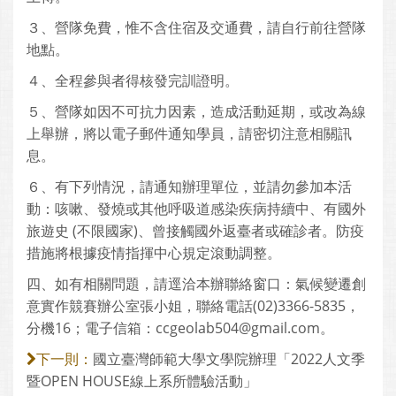
３、營隊免費，惟不含住宿及交通費，請自行前往營隊
地點。
４、全程參與者得核發完訓證明。
５、營隊如因不可抗力因素，造成活動延期，或改為線
上舉辦，將以電子郵件通知學員，請密切注意相關訊
息。
６、有下列情況，請通知辦理單位，並請勿參加本活
動：咳嗽、發燒或其他呼吸道感染疾病持續中、有國外
旅遊史 (不限國家)、曾接觸國外返臺者或確診者。防疫
措施將根據疫情指揮中心規定滾動調整。
四、如有相關問題，請逕洽本辦聯絡窗口：氣候變遷創
意實作競賽辦公室張小姐，聯絡電話(02)3366-5835，
分機16；電子信箱：ccgeolab504@gmail.com。
國立臺灣師範大學文學院辦理「2022人文季
下一則：
暨OPEN HOUSE線上系所體驗活動」