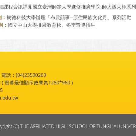
課程資訊詳見國立臺灣師範大學進修推廣學院-師大漾大師系列網站(https
樹德科技大學辦理「布農囍事─原住民族文化月」系列活動
則：
國立中山大學推廣教育秋、冬季營隊招生
則：
：(04)23590269
 ( 螢幕最佳顯示效果為1280*960 )
5
du.tw
yright (C) THE AFFILIATED HIGH SCHOOL OF TUNGHAI UNIVER