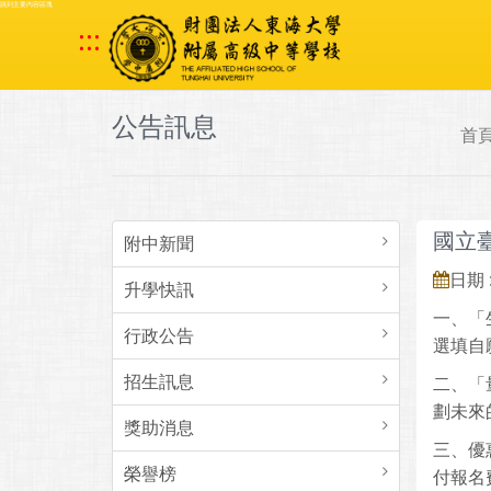
跳到主要內容區塊
:::
公告訊息
首
國立
附中新聞
日期 :
升學快訊
一、「
行政公告
選填自
招生訊息
二、「
劃未來
獎助消息
三、優
榮譽榜
付報名