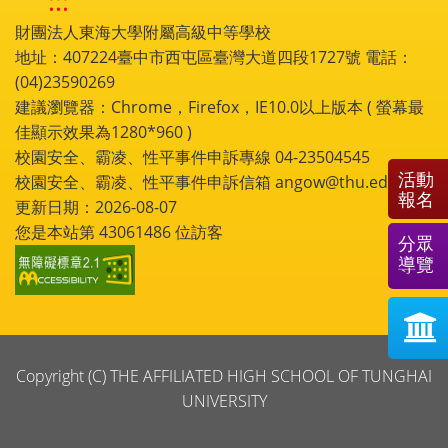
:::
財團法人東海大學附屬高級中等學校
地址：407224臺中市西屯區臺灣大道四段1727號 電話：
(04)23590269
建議瀏覽器：Chrome，Firefox，IE10.0以上版本 ( 螢幕最
佳顯示效果為1280*960 )
校園安全、霸凌、性平事件申訴專線 04-23504545
活動
校園安全、霸凌、性平事件申訴信箱 angow@thu.edu.tw
報名
更新日期：2026-08-07
您是本站第
43061486
位訪客
分眾
導覽
Copyright (C) THE AFFILIATED HIGH SCHOOL OF TUNGHAI
UNIVERSITY