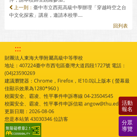
臺中市立西苑高級中學辦理「穿越時空之台
上一則：
中文化探索」講座，邀請本校學....
回列表
:::
財團法人東海大學附屬高級中等學校
地址：407224臺中市西屯區臺灣大道四段1727號 電話：
(04)23590269
建議瀏覽器：Chrome，Firefox，IE10.0以上版本 ( 螢幕最
佳顯示效果為1280*960 )
校園安全、霸凌、性平事件申訴專線 04-23504545
活動
校園安全、霸凌、性平事件申訴信箱 angow@thu.edu.tw
報名
更新日期：2026-08-06
您是本站第
43030346
位訪客
分眾
導覽