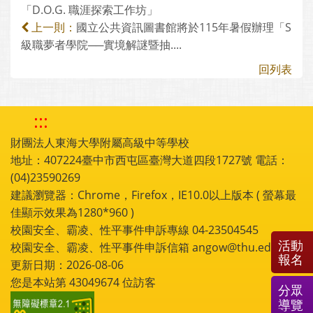
「D.O.G. 職涯探索工作坊」
國立公共資訊圖書館將於115年暑假辦理「S
上一則：
級職夢者學院──實境解謎暨抽....
回列表
:::
財團法人東海大學附屬高級中等學校
地址：407224臺中市西屯區臺灣大道四段1727號 電話：
(04)23590269
建議瀏覽器：Chrome，Firefox，IE10.0以上版本 ( 螢幕最
佳顯示效果為1280*960 )
校園安全、霸凌、性平事件申訴專線 04-23504545
活動
校園安全、霸凌、性平事件申訴信箱 angow@thu.edu.tw
報名
更新日期：2026-08-06
您是本站第
43049674
位訪客
分眾
導覽