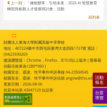
「擁抱變革，引領未來：2026 AI 智慧教育
上一則：
轉型與創新人才發展研討會」活動
回列表
:::
財團法人東海大學附屬高級中等學校
地址：407224臺中市西屯區臺灣大道四段1727號 電話：
(04)23590269
建議瀏覽器：Chrome，Firefox，IE10.0以上版本 ( 螢幕最
佳顯示效果為1280*960 )
校園安全、霸凌、性平事件申訴專線 04-23504545
活動
校園安全、霸凌、性平事件申訴信箱 angow@thu.edu.tw
報名
更新日期：2026-08-06
您是本站第
43047129
位訪客
分眾
導覽