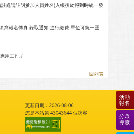
撥單備註處請註明參加人員姓名)入帳後於報到時統一發
23，【填寫報名傳真-錄取通知-進行繳費-單位可統一匯
育應用工作坊
回列表
活動
報名
更新日期：2026-08-06
您是本站第
43043644
位訪客
分眾
導覽