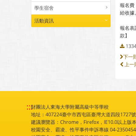
報名費
學生宿舍
給收據
活動資訊
報名表請
款】
13
下一
上一
:::
財團法人東海大學附屬高級中等學校
地址：407224臺中市西屯區臺灣大道四段1727號 電話
建議瀏覽器：Chrome，Firefox，IE10.0以上版本
校園安全、霸凌、性平事件申訴專線 04-2350454