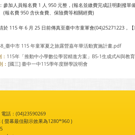
：參加人員報名費 1 人 950 元整，(報名並繳費完成註明劃
。(報名費 950 含伙食費、保險費等相關經費)
於 115 年 6 月 25 日前傳真至臺中市童軍會(04)252712
348_臺中市 115 年童軍夏之旅露營嘉年華活動實施計畫.pdf
115年「推動中小學數位學習精進方案」B5-1生成式AI與教
則：
[國三] 臺中一中115學年度辦學說明會
則：
：(04)23590269
 ( 螢幕最佳顯示效果為1280*960 )
5