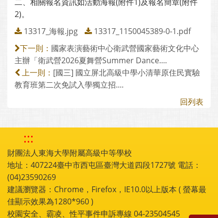
二、相關報名資訊如活動海報(附件1)及報名簡章(附件
2)。
13317_海報.jpg
13317_1150045389-0-1.pdf
國家表演藝術中心衛武營國家藝術文化中心
下一則：
主辦「衛武營2026夏舞營Summer Dance....
[國三] 國立屏北高級中學小清華原住民實驗
上一則：
教育班第二次免試入學獨立招....
回列表
:::
財團法人東海大學附屬高級中等學校
地址：407224臺中市西屯區臺灣大道四段1727號 電話：
(04)23590269
建議瀏覽器：Chrome，Firefox，IE10.0以上版本 ( 螢幕最
佳顯示效果為1280*960 )
校園安全、霸凌、性平事件申訴專線 04-23504545