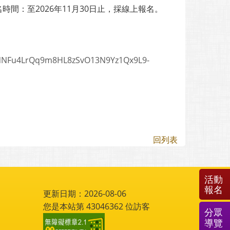
時間：至2026年11月30日止，採線上報名。
q5NNFu4LrQq9m8HL8zSvO13N9Yz1Qx9L9-
回列表
活動
報名
更新日期：2026-08-06
您是本站第
43046362
位訪客
分眾
導覽