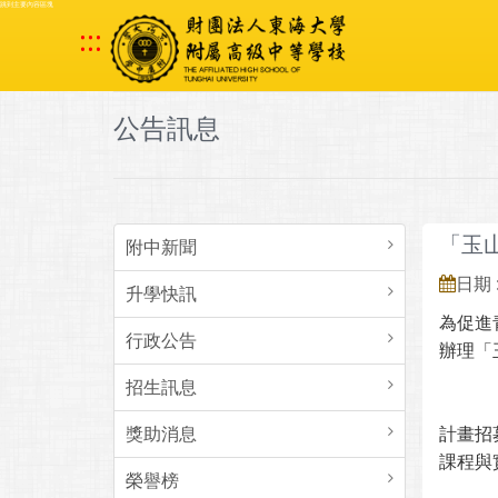
跳到主要內容區塊
:::
公告訊息
「玉
附中新聞
日期 :
升學快訊
為促進
行政公告
辦理「
招生訊息
獎助消息
計畫招
課程與
榮譽榜