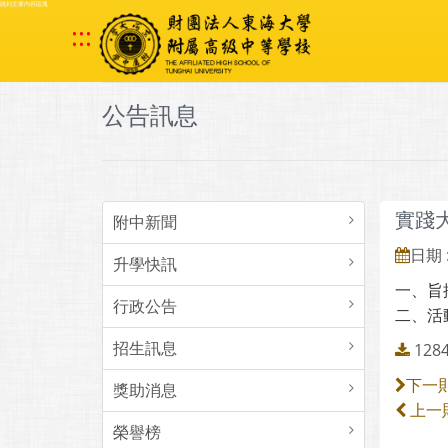
跳到主要內容區塊
:::
公告訊息
實踐
附中新聞
日期 :
升學快訊
一、旨
行政公告
二、活動
招生訊息
128
下一
獎助消息
上一
榮譽榜