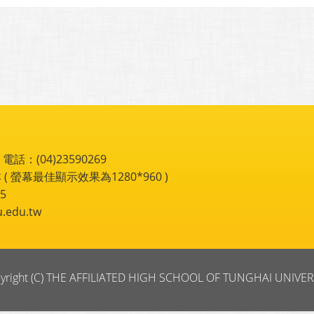
：(04)23590269
 ( 螢幕最佳顯示效果為1280*960 )
5
du.tw
yright (C) THE AFFILIATED HIGH SCHOOL OF TUNGHAI UNIVER