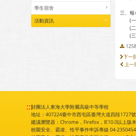
學生宿舍
三、報
(一)
活動資訊
(二)
(三)
12
下一
上一
:::
財團法人東海大學附屬高級中等學校
地址：407224臺中市西屯區臺灣大道四段1727號 電話
建議瀏覽器：Chrome，Firefox，IE10.0以上版本
校園安全、霸凌、性平事件申訴專線 04-2350454