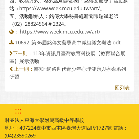
四、收稿方式、格式說明請參閱「銘傳文藝獎」活動網
站（https://www.week.mcu.edu.tw/art/。
五、活動聯絡人：銘傳大學秘書處新聞陳瑞斌老師
（02）28824564 # 2324。
：
https://www.week.mcu.edu.tw/art/
10692_第36屆銘傳文藝獎高中職組徵文辦法.odt
113年資訊月臺灣教育科技展【教育聯合展
下一則：
區】展示活動
轉知~網路世代青少年心理健康與療癒系列
上一則：
研習
回列表
:::
財團法人東海大學附屬高級中等學校
地址：407224臺中市西屯區臺灣大道四段1727號 電話：
(04)23590269