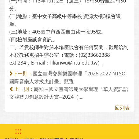
(一)時間：113年10月2日（週三）18時30分至20時30
分。
(二)地點：臺中女子高級中等學校 資源大樓3樓會議
廳。
(三)地址：403臺中市西區自由路一段95號。
(四)檢附座談會資訊。
二、若貴校師生對於本場座談會有任何疑問，歡迎洽詢
本校教務處招生辦公室（電話：(02)33662388
ext.234，E-mail：lilianwu@ntu.edu.tw）。
國立臺灣交響樂團辦理「2026-2027 NTSO
下一則：
國際音樂人才拔尖計畫」甄選
轉知～國立臺灣師範大學辦理「華人資訊語
上一則：
文競技與創意設計大賞─2024（....
回列表
:::