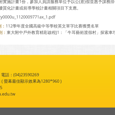
附實施計畫1份，參加人員請服務單位予以公(差)假並惠予課務排
優質化計畫或前導學校計畫相關項目下支應。
y0000u_1120009771ax_1.pdf
112學年度全國高級中等學校英文單字比賽獲獎名單
則：
東大附中戶外教育精彩啟程J1：「牛耳藝術渡假村」探索車
則：
：(04)23590269
 ( 螢幕最佳顯示效果為1280*960 )
5
du.tw