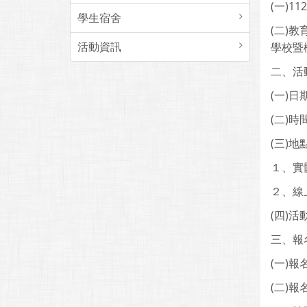
(一)1
學生宿舍
(二)
活動資訊
學校暨
二、活
(一)日
(二)時
(三)
１、實
２、線上
(四)
三、報
(一)報
(二)報