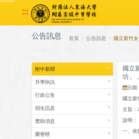
跳到主要內容區塊
:::
公告訊息
首頁
公告訊息
國立新竹女
國立
附中新聞
坊」
升學快訊
日期 :
行政公告
國立新
招生訊息
主旨：
說明：
獎助消息
一、依
榮譽榜