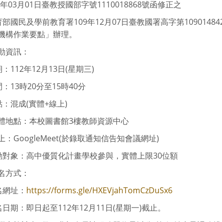
12年03月01日臺教授國部字號1110018868號函修正之
教育部國民及學前教育署109年12月07日臺教國署高字第10901
機構作業要點」辦理。
動資訊：
期：112年12月13日(星期三)
間：13時20分至15時40分
地點：混成(實體+線上)
體地點：本校圖書館3樓教師資源中心
：GoogleMeet(於錄取通知信告知會議網址)
活動對象：高中優質化計畫學校參與，實體上限30位額
名方式：
名網址：
https://forms.gle/HXEVjahTomCzDuSx6
名日期：即日起至112年12月11日(星期一)截止。