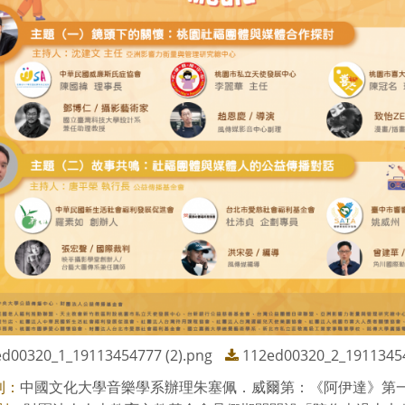
d00320_1_19113454777 (2).png
112ed00320_2_19113454
中國文化大學音樂學系辦理朱塞佩．威爾第：《阿伊達》第一、二
則：