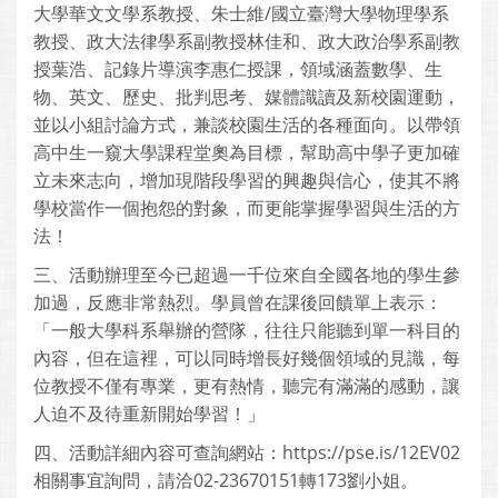
大學華文文學系教授、朱士維/國立臺灣大學物理學系
教授、政大法律學系副教授林佳和、政大政治學系副教
授葉浩、記錄片導演李惠仁授課，領域涵蓋數學、生
物、英文、歷史、批判思考、媒體識讀及新校園運動，
並以小組討論方式，兼談校園生活的各種面向。以帶領
高中生一窺大學課程堂奧為目標，幫助高中學子更加確
立未來志向，增加現階段學習的興趣與信心，使其不將
學校當作一個抱怨的對象，而更能掌握學習與生活的方
法！
三、活動辦理至今已超過一千位來自全國各地的學生參
加過，反應非常熱烈。學員曾在課後回饋單上表示：
「一般大學科系舉辦的營隊，往往只能聽到單一科目的
內容，但在這裡，可以同時增長好幾個領域的見識，每
位教授不僅有專業，更有熱情，聽完有滿滿的感動，讓
人迫不及待重新開始學習！」
四、活動詳細內容可查詢網站：https://pse.is/12EV02
相關事宜詢問，請洽02-23670151轉173劉小姐。