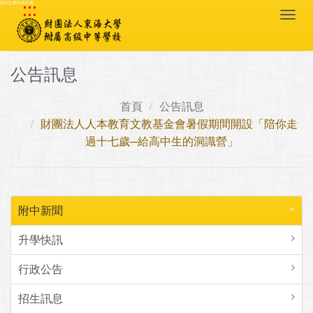
:::
跳到主要內容區塊
Togg
navi
公告訊息
首頁
公告訊息
財團法人人本教育文教基金會暑假期間開設「陪你走
過十七歲─給高中生的洞識營」
附中新聞
升學快訊
行政公告
招生訊息