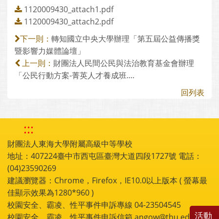
1120009430_attach1.pdf
1120009430_attach2.pdf
轉知國立中央大學辦理「第五屆公益傳播獎
下一則：
暨影響力媒體論壇」
財團法人民間公民與法治教育基金會辦理
上一則：
「公民行動方案-菁英人才養成班....
回列表
:::
財團法人東海大學附屬高級中等學校
地址：407224臺中市西屯區臺灣大道四段1727號 電話：
(04)23590269
建議瀏覽器：Chrome，Firefox，IE10.0以上版本 ( 螢幕最
佳顯示效果為1280*960 )
校園安全、霸凌、性平事件申訴專線 04-23504545
活動
校園安全、霸凌、性平事件申訴信箱 angow@thu.edu.tw