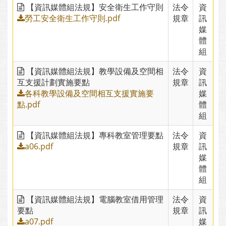
【資訊媒體組法規】安全衛生工作守則
法令
資
勞工安全衛生工作守則.pdf
規章
訊
媒
體
組
【資訊媒體組法規】教學設備及空間相
法令
資
互支援計劃實施要點
規章
訊
各科教學設備及空間相互支援實施要
媒
點.pdf
體
組
【資訊媒體組法規】專科教室管理要點
法令
資
a06.pdf
規章
訊
媒
體
組
【資訊媒體組法規】電腦教室借用管理
法令
資
要點
規章
訊
a07.pdf
媒