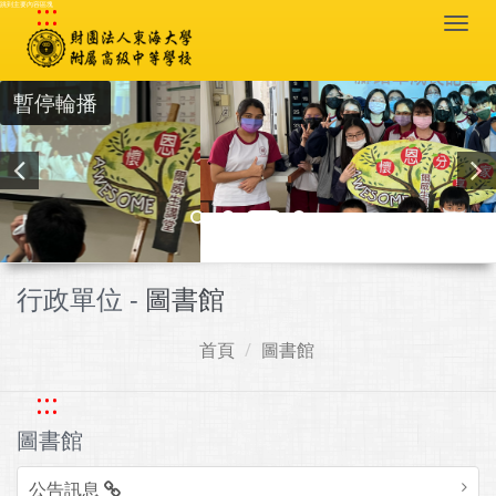
:::
跳到主要內容區塊
Togg
navi
暫停輪播
行政單位 -
圖書館
首頁
圖書館
:::
圖書館
公告訊息