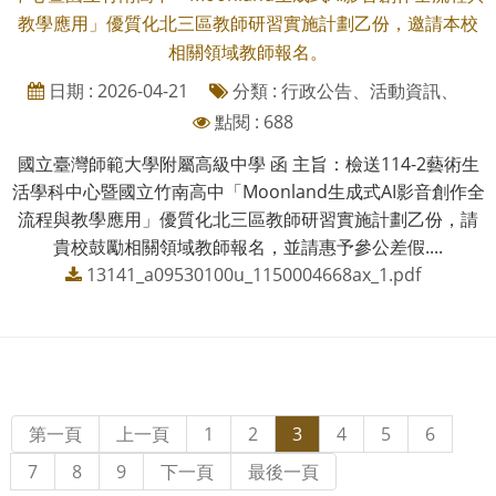
教學應用」優質化北三區教師研習實施計劃乙份，邀請本校
相關領域教師報名。
日期 : 2026-04-21
分類 : 行政公告、活動資訊、
點閱 : 688
國立臺灣師範大學附屬高級中學 函 主旨：檢送114-2藝術生
活學科中心暨國立竹南高中「Moonland生成式AI影音創作全
流程與教學應用」優質化北三區教師研習實施計劃乙份，請
貴校鼓勵相關領域教師報名，並請惠予參公差假....
13141_a09530100u_1150004668ax_1.pdf
第一頁
上一頁
1
2
3
4
5
6
7
8
9
下一頁
最後一頁