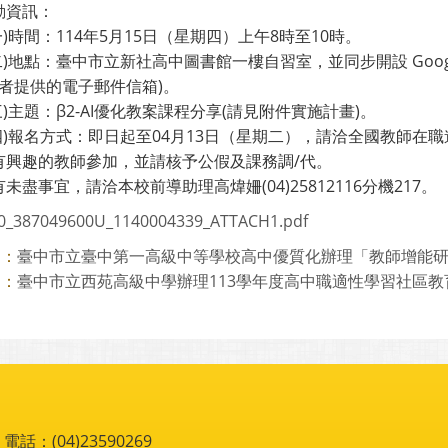
動資訊：
一)時間：114年5月15日（星期四）上午8時至10時。
二)地點：臺中市立新社高中圖書館一樓自習室，並同步開設 Googl
者提供的電子郵件信箱)。
三)主題：β2-AI優化教案課程分享(請見附件實施計畫)。
四)報名方式：即日起至04月13日（星期二），請洽全國教師在職進
有興趣的教師參加，並請核予公假及課務調/代。
未盡事宜，請洽本校前導助理高煒姍(04)25812116分機217。
0_387049600U_1140004339_ATTACH1.pdf
臺中市立臺中第一高級中等學校高中優質化辦理「教師增能研習」
則：
臺中市立西苑高級中學辦理113學年度高中職適性學習社區教育資
則：
：(04)23590269