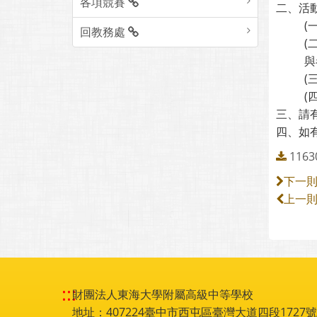
各項競賽
二、活
(
回教務處
(
與
(
(
三、請
四、如有
1163
下一
上一
:::
財團法人東海大學附屬高級中等學校
地址：407224臺中市西屯區臺灣大道四段1727號 電話