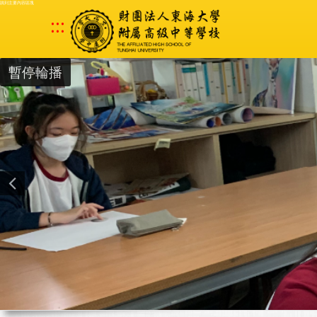
跳到主要內容區塊
:::
暫停輪播