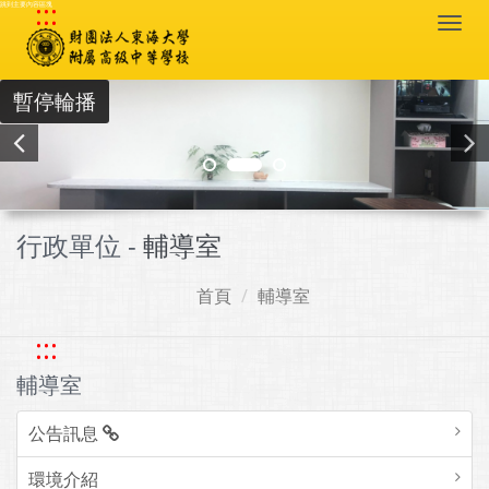
:::
跳到主要內容區塊
Togg
navi
暫停輪播
行政單位 -
輔導室
首頁
輔導室
:::
輔導室
公告訊息
環境介紹