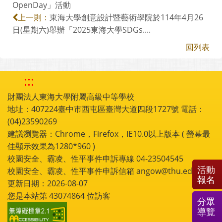
OpenDay」活動
東海大學創意設計暨藝術學院於114年4月26
上一則：
日(星期六)舉辦「2025東海大學SDGs....
回列表
:::
財團法人東海大學附屬高級中等學校
地址：407224臺中市西屯區臺灣大道四段1727號 電話：
(04)23590269
建議瀏覽器：Chrome，Firefox，IE10.0以上版本 ( 螢幕最
佳顯示效果為1280*960 )
校園安全、霸凌、性平事件申訴專線 04-23504545
活動
校園安全、霸凌、性平事件申訴信箱 angow@thu.edu.tw
報名
更新日期：2026-08-07
您是本站第
43074864
位訪客
分眾
導覽