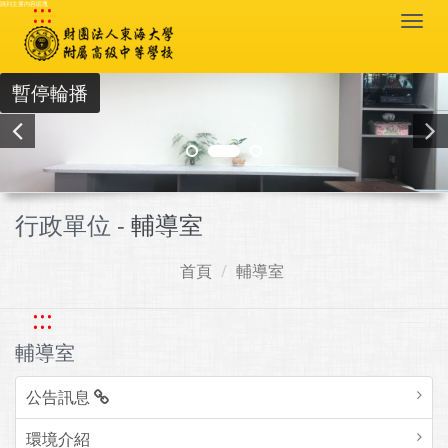
:::
跳到主要內容區塊
Togg
navi
暫停輪播
行政單位 -
輔導室
首頁
輔導室
:::
輔導室
公告訊息
環境介紹