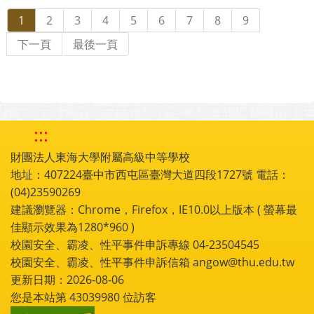
1
2
3
4
5
6
7
8
9
下一頁
最後一頁
:::
財團法人東海大學附屬高級中等學校
地址：407224臺中市西屯區臺灣大道四段1727號 電話：
(04)23590269
建議瀏覽器：Chrome，Firefox，IE10.0以上版本 ( 螢幕最
佳顯示效果為1280*960 )
校園安全、霸凌、性平事件申訴專線 04-23504545
校園安全、霸凌、性平事件申訴信箱 angow@thu.edu.tw
更新日期：2026-08-06
您是本站第
43039980
位訪客