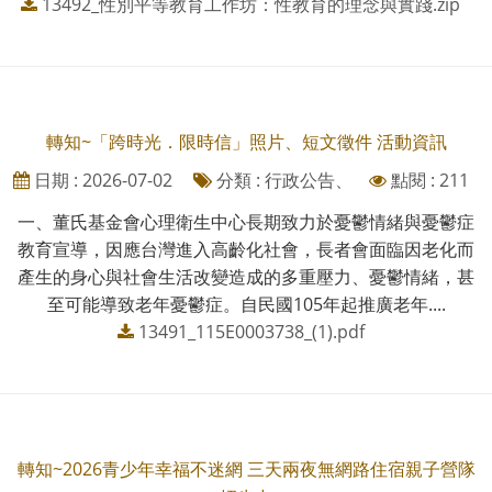
13492_性別平等教育工作坊：性教育的理念與實踐.zip
轉知~「跨時光．限時信」照片、短文徵件 活動資訊
日期 : 2026-07-02
分類 : 行政公告、
點閱 : 211
一、董氏基金會心理衛生中心長期致力於憂鬱情緒與憂鬱症
教育宣導，因應台灣進入高齡化社會，長者會面臨因老化而
產生的身心與社會生活改變造成的多重壓力、憂鬱情緒，甚
至可能導致老年憂鬱症。自民國105年起推廣老年....
13491_115E0003738_(1).pdf
轉知~2026青少年幸福不迷網 三天兩夜無網路住宿親子營隊