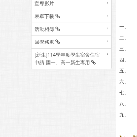
宣導影片
表單下載
一、
活動相簿
二、
回學務處
三、
[新生]114學年度學生宿舍住宿
四、
申請-國一、高一新生專用
五、
六、
七、
八、
九、