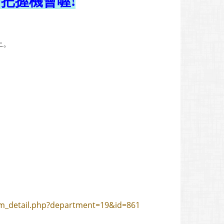
把握機會喔!
止。
um_detail.php?department=19&id=861