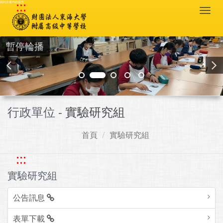
:::
跳到主要內容區塊
Togg
navi
暫停輪播
行政單位 -
實驗研究組
首頁
實驗研究組
:::
實驗研究組
公告訊息
表單下載