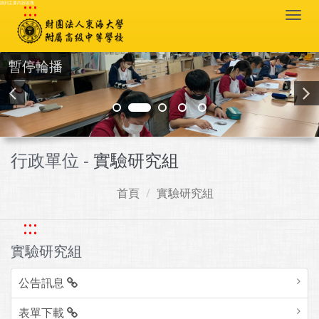
:::
跳到主要內容區塊
Togg
navi
暫停輪播
行政單位 -
實驗研究組
首頁
實驗研究組
:::
實驗研究組
公告訊息
表單下載