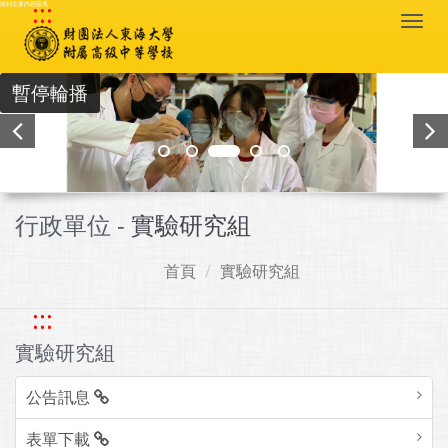
:::
跳到主要內容區塊
Togg
navi
暫停輪播
行政單位 -
實驗研究組
首頁
實驗研究組
:::
實驗研究組
公告訊息
表單下載