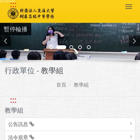
:::
跳到主要內容區塊
Togg
navi
暫停輪播
行政單位 -
教學組
首頁
教學組
:::
教學組
公告訊息
法令規章