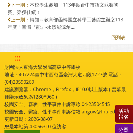
本校學生參加「113年度台中市語文競賽初
下一則：
賽」榮獲佳績！
轉知～教育部函轉國立科學工藝館主辦之113
上一則：
年度「臺灣『能』-永續能源創....
回列表
:::
財團法人東海大學附屬高級中等學校
地址：407224臺中市西屯區臺灣大道四段1727號 電話：
(04)23590269
建議瀏覽器：Chrome，Firefox，IE10.0以上版本 ( 螢幕最
佳顯示效果為1280*960 )
校園安全、霸凌、性平事件申訴專線 04-23504545
活動
校園安全、霸凌、性平事件申訴信箱 angow@thu.edu.tw
報名
更新日期：2026-08-07
您是本站第
43066310
位訪客
分眾