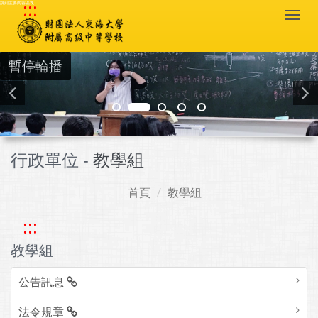
:::
跳到主要內容區塊
Togg
navi
暫停輪播
行政單位 -
教學組
首頁
教學組
:::
教學組
公告訊息
法令規章