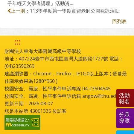
子年輕天文學者講座」活動資....
113學年度第一學期實習老師公開觀課活動
上一則：
回列表
:::
財團法人東海大學附屬高級中等學校
地址：407224臺中市西屯區臺灣大道四段1727號 電話：
(04)23590269
建議瀏覽器：Chrome，Firefox，IE10.0以上版本 ( 螢幕最
佳顯示效果為1280*960 )
校園安全、霸凌、性平事件申訴專線 04-23504545
活動
校園安全、霸凌、性平事件申訴信箱 angow@thu.edu.tw
報名
更新日期：2026-08-07
您是本站第
43061335
位訪客
分眾
導覽