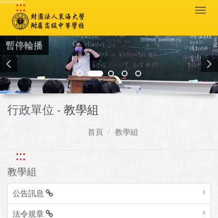
:::
跳到主要內容區塊
Togg
navi
暫停輪播
行政單位 -
教學組
首頁
教學組
:::
教學組
公告訊息
法令規章