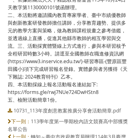
天教字第1130000101號函辦理。
二、本活動將邀請國內教育專家學者、臺中市績優教師
與創新教案研發教師擔任講師，分享教育趨勢、提供多
元的教學方案與策略，做為教師課程規畫之參考借鑑，
並透過線上直播，促進其他縣市教師的相互學習與交
流。三、活動採實體暨線上方式進行，參與本研習核予
全程研習時數3小時。請逕至全國教師在職進修資訊網
(https://www3.inservice.edu.tw/)-研習專區-(豐原區豐
田國小)項下完成研習報名登錄。實體參與者另獲得《天
下雜誌: 2024教育特刊》乙本。
四、本活動採線上報名活動報名連結如下:
https://forms.gle/rwj7NUe724DwHStn8
五、檢附活動簡章1份。
10731_113年度創意教案推廣分享會活動簡章.pdf
113學年度第一學期校內語文競賽高中部獲獎
下一則：
名單公告
轉知～臺中市政府教育局辦理114年3月臺灣
上一則：