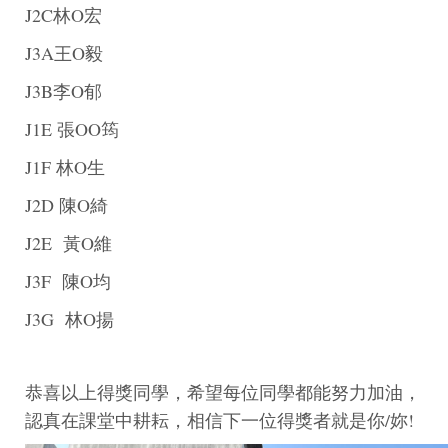
J2C林O宏
J3A王O毅
J3B李O郁
J1E 張OO筠
J1F 林O生
J2D 陳O綺
J2E 黃O維
J3F 陳O均
J3G 林O揚
恭喜以上得獎同學，希望每位同學都能努力加油，
認真在課堂中耕耘，相信下一位得獎者就是你/妳!