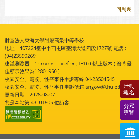
回列表
財團法人東海大學附屬高級中等學校
地址：407224臺中市西屯區臺灣大道四段1727號 電話：
(04)23590269
建議瀏覽器：Chrome，Firefox，IE10.0以上版本 ( 螢幕最
佳顯示效果為1280*960 )
校園安全、霸凌、性平事件申訴專線 04-23504545
活動
校園安全、霸凌、性平事件申訴信箱 angow@thu.edu.tw
報名
更新日期：2026-08-07
您是本站第
43101805
位訪客
分眾
導覽