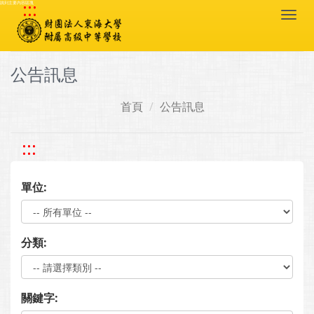
:::
跳到主要內容區塊
Togg
navi
公告訊息
首頁
公告訊息
:::
單位:
分類:
關鍵字: