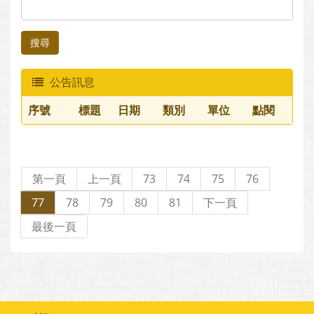
搜尋
公告訊息
序號
標題
日期
類別
單位
點閱
第一頁
上一頁
73
74
75
76
77
78
79
80
81
下一頁
最後一頁