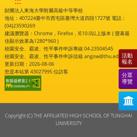
:::
財團法人東海大學附屬高級中等學校
地址：407224臺中市西屯區臺灣大道四段1727號 電話：
(04)23590269
建議瀏覽器：Chrome，Firefox，IE10.0以上版本 ( 螢幕最
佳顯示效果為1280*960 )
校園安全、霸凌、性平事件申訴專線 04-23504545
活動
校園安全、霸凌、性平事件申訴信箱 angow@thu.edu.tw
報名
更新日期：2026-08-06
您是本站第
43027995
位訪客
分眾
導覽
Copyright (C) THE AFFILIATED HIGH SCHOOL OF TUNGHAI
UNIVERSITY