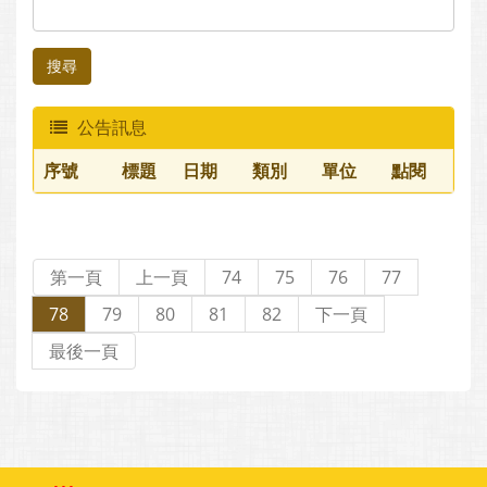
搜尋
公告訊息
序號
標題
日期
類別
單位
點閱
第一頁
上一頁
74
75
76
77
78
79
80
81
82
下一頁
最後一頁