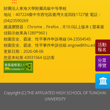
:::
財團法人東海大學附屬高級中等學校
地址：407224臺中市西屯區臺灣大道四段1727號 電話：
(04)23590269
建議瀏覽器：Chrome，Firefox，IE10.0以上版本 ( 螢幕最
佳顯示效果為1280*960 )
校園安全、霸凌、性平事件申訴專線 04-23504545
活動
校園安全、霸凌、性平事件申訴信箱 angow@thu.edu.tw
報名
更新日期：2026-08-06
您是本站第
43031564
位訪客
分眾
導覽
Copyright (C) THE AFFILIATED HIGH SCHOOL OF TUNGHAI
UNIVERSITY