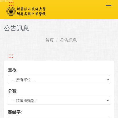
:::
跳到主要內容區塊
Togg
navi
公告訊息
首頁
公告訊息
:::
單位:
分類:
關鍵字: